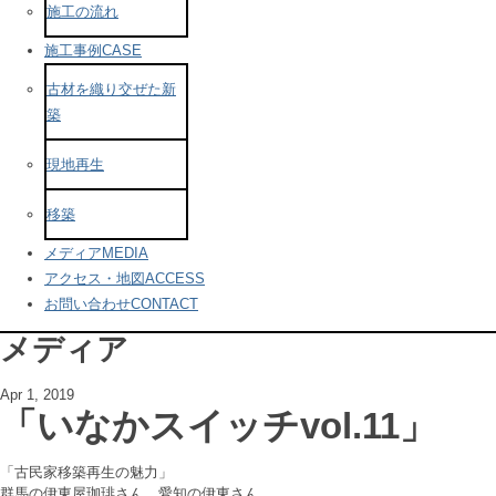
施工の流れ
施工事例
CASE
古材を織り交ぜた新
築
現地再生
移築
メディア
MEDIA
アクセス・地図
ACCESS
お問い合わせ
CONTACT
メディア
Apr 1, 2019
「いなかスイッチvol.11」
「古民家移築再生の魅力」
群馬の伊東屋珈琲さん、愛知の伊東さん。