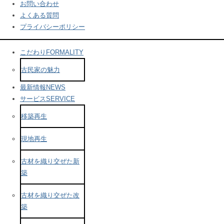
お問い合わせ
よくある質問
プライバシーポリシー
こだわり
FORMALITY
古民家の魅力
最新情報
NEWS
サービス
SERVICE
移築再生
現地再生
古材を織り交ぜた新
築
古材を織り交ぜた改
築