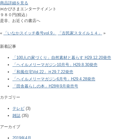
商品詳細を見る
㈱かぴさまエンターテイメント
９８０円(税込）
是非、お近くの書店へ
«
「いなかスイッチ春号vol.9」
「古民家スタイル１４」
»
新着記事
「100人の家づくり」自然素材と暮らす H29.12.20発売
「ヘイルメリーマガジン10月号」H29.8.30発売
「和風住宅Vol.22」Ｈ29.7.22発売
「ヘイルメリーマガジン6月号」H29.4.28発売
「田舎暮らしの本」H28年9月発売号
カテゴリー
テレビ
(3)
雑誌
(35)
アーカイブ
2019年4月