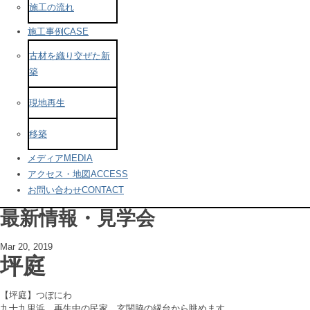
施工の流れ
施工事例
CASE
古材を織り交ぜた新
築
現地再生
移築
メディア
MEDIA
アクセス・地図
ACCESS
お問い合わせ
CONTACT
最新情報・見学会
Mar 20, 2019
坪庭
【坪庭】つぼにわ
九十九里浜、再生中の民家。玄関脇の縁台から眺めます。