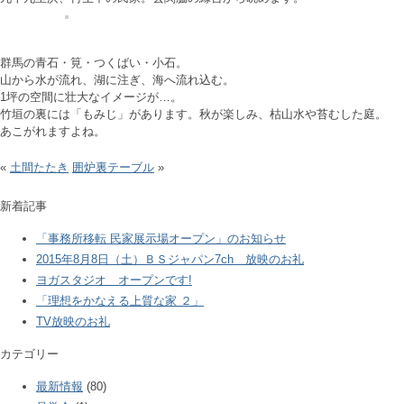
群馬の青石・筧・つくばい・小石。
山から水が流れ、湖に注ぎ、海へ流れ込む。
1坪の空間に壮大なイメージが…。
竹垣の裏には「もみじ」があります。秋が楽しみ、枯山水や苔むした庭。
あこがれますよね。
«
土間たたき
囲炉裏テーブル
»
新着記事
「事務所移転 民家展示場オープン」のお知らせ
2015年8月8日（土）ＢＳジャパン7ch 放映のお礼
ヨガスタジオ オープンです!
「理想をかなえる上質な家 ２」
TV放映のお礼
カテゴリー
最新情報
(80)