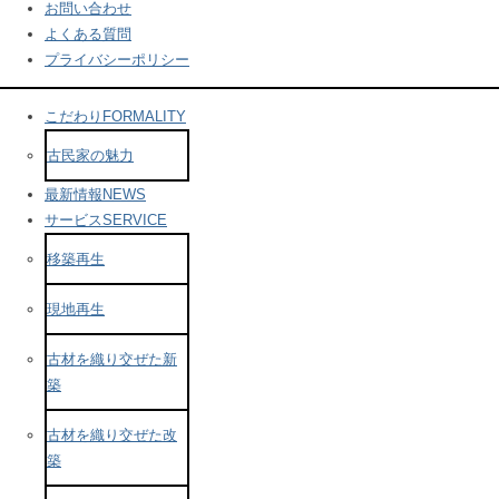
お問い合わせ
よくある質問
プライバシーポリシー
こだわり
FORMALITY
古民家の魅力
最新情報
NEWS
サービス
SERVICE
移築再生
現地再生
古材を織り交ぜた新
築
古材を織り交ぜた改
築