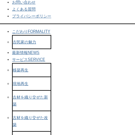
お問い合わせ
よくある質問
プライバシーポリシー
こだわり
FORMALITY
古民家の魅力
最新情報
NEWS
サービス
SERVICE
移築再生
現地再生
古材を織り交ぜた新
築
古材を織り交ぜた改
築