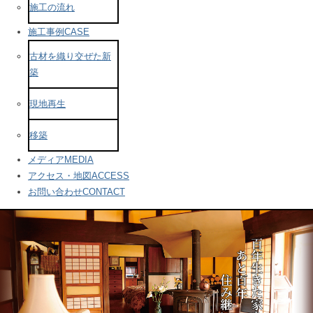
施工の流れ
施工事例
CASE
古材を織り交ぜた新
築
現地再生
移築
メディア
MEDIA
アクセス・地図
ACCESS
お問い合わせ
CONTACT