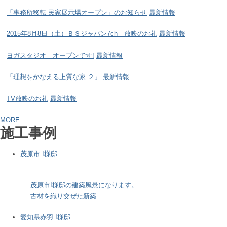
「事務所移転 民家展示場オープン」のお知らせ
最新情報
2015年8月8日（土）ＢＳジャパン7ch 放映のお礼
最新情報
ヨガスタジオ オープンです!
最新情報
「理想をかなえる上質な家 ２」
最新情報
TV放映のお礼
最新情報
MORE
施工事例
茂原市 I様邸
茂原市I様邸の建築風景になります。
...
古材を織り交ぜた新築
愛知県赤羽 I様邸